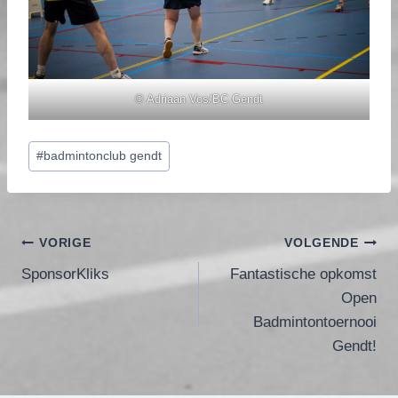
© Adriaan Vos/BC Gendt
Bericht
#
badmintonclub gendt
tags:
Bericht
VORIGE
VOLGENDE
SponsorKliks
Fantastische opkomst
navigatie
Open
Badmintontoernooi
Gendt!