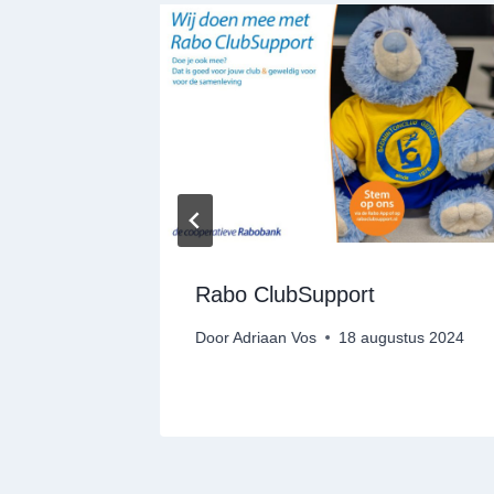
pport
er 2023
Rabo ClubSupport
Door
Adriaan Vos
18 augustus 2024