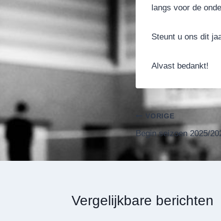
langs voor de onde
Steunt u ons dit ja
Alvast bedankt!
Bericht
VORIGE
Begin seizoen 2025/20
navigatie
Vergelijkbare berichten