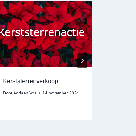
Kerststerrenverkoop
Certila
Gendt 
Door
Adriaan Vos
14 november 2024
Door
Adria