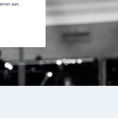
erren aan.
VOLGENDE
gdtraining start weer!!!