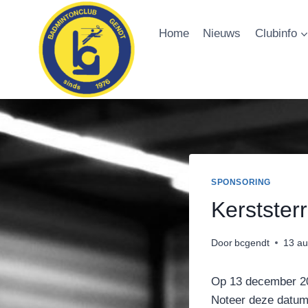
Doorgaan
naar
Home
Nieuws
Clubinfo
inhoud
SPONSORING
Kerstster
Door
bcgendt
13 au
Op 13 december 202
Noteer deze datum