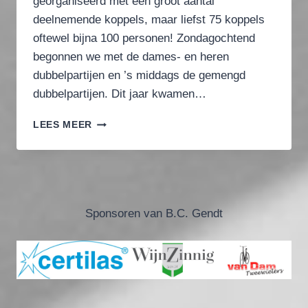
georganiseerd met een groot aantal
deelnemende koppels, maar liefst 75 koppels
oftewel bijna 100 personen! Zondagochtend
begonnen we met de dames- en heren
dubbelpartijen en ’s middags de gemengd
dubbelpartijen. Dit jaar kwamen…
FANTASTISCHE
LEES MEER
OPKOMST
OPEN
BADMINTONTOERNOOI
GENDT!
Sponsoren van B.C. Gendt