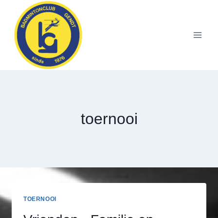
Doorgaan
naar
inhoud
toernooi
TOERNOOI