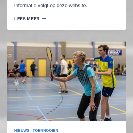
informatie volgt op deze website.
DATUM
LEES MEER
BC
GENDT
OPEN
BADMINTONTOERNOOI
2025
NIEUWS
|
TOERNOOIEN