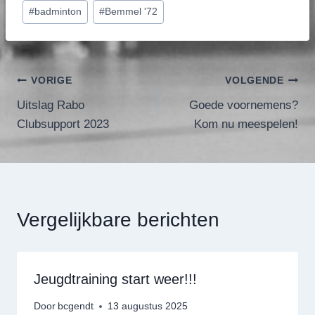
Bericht
#
badminton
#
Bemmel '72
tags:
Bericht
VORIGE
VOLGENDE
Uitslag Rabo
Goede voornemens?
navigatie
Clubsupport 2023
Kom nu meespelen!
Vergelijkbare berichten
Jeugdtraining start weer!!!
Door
bcgendt
13 augustus 2025